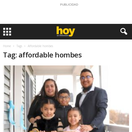
PUBLICIDAD
Home
Tags
Affordable hombes
Tag: affordable hombes