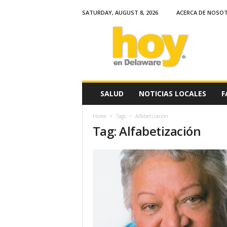
SATURDAY, AUGUST 8, 2026
ACERCA DE NOSO
H
o
y
e
n
D
e
SALUD
NOTICIAS LOCALES
F
l
a
Home
Tags
Alfabetización
w
Tag: Alfabetización
a
r
e