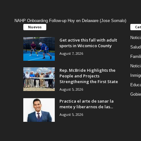
NAHP Onboarding Follow-up Hoy en Delaware (Jose Somalo)
Nuevos
Cat
Notic
Get active this fall with adult
sports in Wicomico County
Salud
August 7, 2026
Famil
Notic
Rep. McBride Highlights the
People and Projects
Inmig
Strengthening the First State
Educa
August 5, 2026
Gobie
Practica el arte de sanar la
mente y liberarnos de las...
August 5, 2026