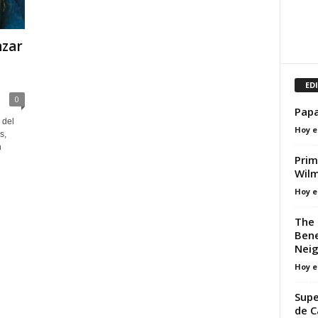
zar
ED
0
Papa
 del
Hoy e
s,
n
Prim
Wil
Hoy e
The 
Bene
Neig
Hoy e
Supe
de C