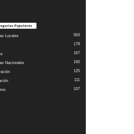
egorías Populares
563
ias Locales
179
167
ia
160
ias Nacionales
125
ración
111
ción
107
rno