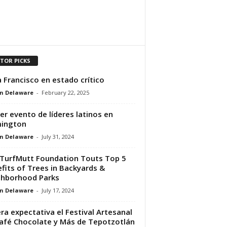
ITOR PICKS
 Francisco en estado crítico
n Delaware
-
February 22, 2025
er evento de líderes latinos en
mington
n Delaware
-
July 31, 2024
TurfMutt Foundation Touts Top 5
fits of Trees in Backyards &
hborhood Parks
n Delaware
-
July 17, 2024
ra expectativa el Festival Artesanal
afé Chocolate y Más de Tepotzotlán