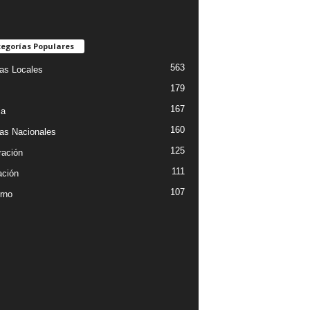
egorías Populares
563
ias Locales
179
167
ia
160
ias Nacionales
125
ración
111
ción
107
rno