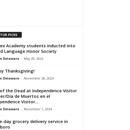
ITOR PICKS
ex Academy students inducted into
d Language Honor Society
n Delaware
-
May 29, 2026
y Thanksgiving!
n Delaware
-
November 28, 2024
of the Dead at Independence Visitor
er/Día de Muertos en el
pendence Visitor...
n Delaware
-
November 1, 2024
-day grocery delivery service in
sboro