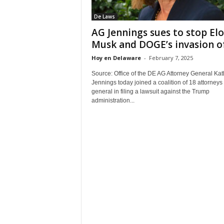
De Laws
AG Jennings sues to stop El
Musk and DOGE’s invasion of.
Hoy en Delaware
-
February 7, 2025
Source: Office of the DE AG Attorney General Kat
Jennings today joined a coalition of 18 attorneys
general in filing a lawsuit against the Trump
administration...