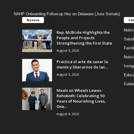
NAHP Onboarding Follow-up Hoy en Delaware (Jose Somalo)
Nuevos
Cat
Notic
Rep. McBride Highlights the
People and Projects
Salud
Strengthening the First State
Famil
August 5, 2026
Notic
Practica el arte de sanar la
Inmig
mente y liberarnos de las...
August 5, 2026
Educa
Gobie
Meals on Wheels Lewes-
Rehoboth: Celebrating 50
Years of Nourishing Lives,
One...
August 4, 2026