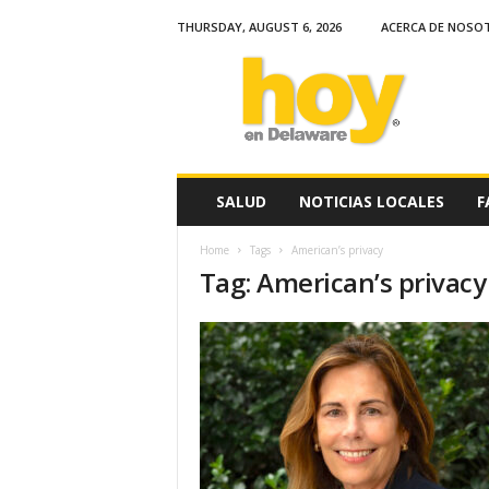
THURSDAY, AUGUST 6, 2026
ACERCA DE NOSO
H
o
y
e
n
D
e
SALUD
NOTICIAS LOCALES
F
l
a
Home
Tags
American’s privacy
w
Tag: American’s privacy
a
r
e