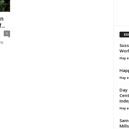
on
..
0
ED
hy
Suss
Worl
Hoy e
Happ
Hoy e
Day 
Cent
Inde
Hoy e
Same
Mill