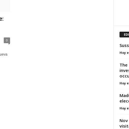
e:
ED
0
Suss
Hoy e
nueva
The 
inve
occu
Hoy e
Madu
elec
Hoy e
Nov 
visi