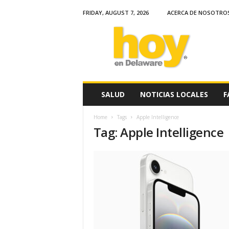
FRIDAY, AUGUST 7, 2026
ACERCA DE NOSOTRO
H
o
y
e
n
D
e
SALUD
NOTICIAS LOCALES
F
l
a
Home
Tags
Apple Intelligence
w
Tag: Apple Intelligence
a
r
e