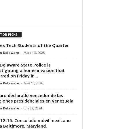
ITOR PICKS
ex Tech Students of the Quarter
n Delaware
-
March 3, 2025
Delaware State Police is
stigating a home invasion that
rred on Friday in...
n Delaware
-
May 16, 2026
ro declarado vencedor de las
ciones presidenciales en Venezuela
n Delaware
-
July 29, 2024
12-15: Consulado móvil mexicano
ta Baltimore, Maryland.