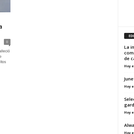
a
ED
0
La i
lleció
comu
e
de c
ltos
Hoy e
June
Hoy e
Sele
gard
Hoy e
Alw
Hoy e