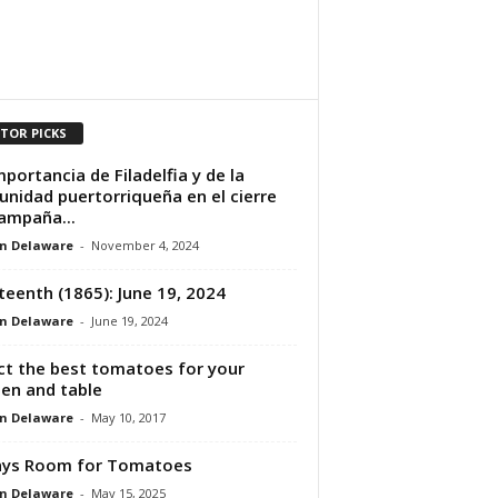
ITOR PICKS
mportancia de Filadelfia y de la
nidad puertorriqueña en el cierre
ampaña...
n Delaware
-
November 4, 2024
teenth (1865): June 19, 2024
n Delaware
-
June 19, 2024
ct the best tomatoes for your
en and table
n Delaware
-
May 10, 2017
ays Room for Tomatoes
n Delaware
-
May 15, 2025