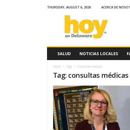
THURSDAY, AUGUST 6, 2026
ACERCA DE NOSO
H
o
y
e
n
D
e
SALUD
NOTICIAS LOCALES
F
l
a
Home
Tags
Consultas médicas
w
Tag: consultas médicas
a
r
e