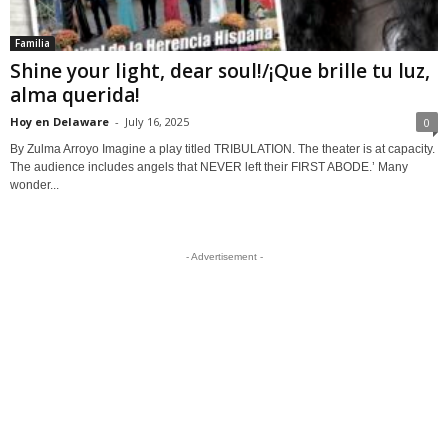
Familia
Shine your light, dear soul!/¡Que brille tu luz,
alma querida!
Hoy en Delaware
-
July 16, 2025
0
By Zulma Arroyo Imagine a play titled TRIBULATION. The theater is at capacity.
The audience includes angels that NEVER left their FIRST ABODE.’ Many
wonder...
- Advertisement -