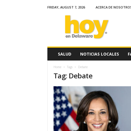
FRIDAY, AUGUST 7, 2026
ACERCA DE NOSOTRO
H
o
y
e
n
D
e
SALUD
NOTICIAS LOCALES
F
l
a
Home
Tags
Debate
w
Tag: Debate
a
r
e