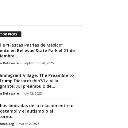
ITOR PICKS
ile “Fiestas Patrias de México”
ente en Bellevue State Park el 21 de
iembre...
n Delaware
-
September 20, 2025
Immigrant Village: The Preamble to
Trump Dictatorship?/La Villa
grante: ¿El preámbulo de...
n Delaware
-
July 12, 2025
bas limitadas de la relación entre el
cetamol y el autismo o el
torno...
heck.org
-
March 2, 2023