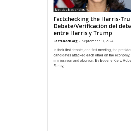
Noticias Nacionales
Factchecking the Harris-Tr
Debate/Verificación del deb
entre Harris y Trump
FactCheck.org
-
September 11, 2024
In their first debate, and first meeting, the preside
candidates attacked each other on the economy, 
immigration and abortion. By Eugene Kiely, Robe
Farley,...