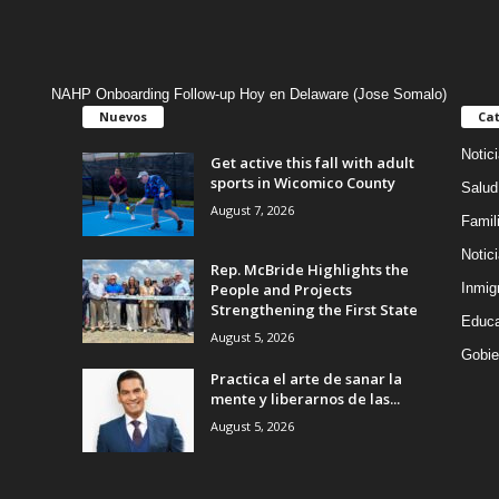
NAHP Onboarding Follow-up Hoy en Delaware (Jose Somalo)
Nuevos
Cat
Notic
Get active this fall with adult
sports in Wicomico County
Salud
August 7, 2026
Famil
Notic
Rep. McBride Highlights the
People and Projects
Inmig
Strengthening the First State
Educa
August 5, 2026
Gobie
Practica el arte de sanar la
mente y liberarnos de las...
August 5, 2026