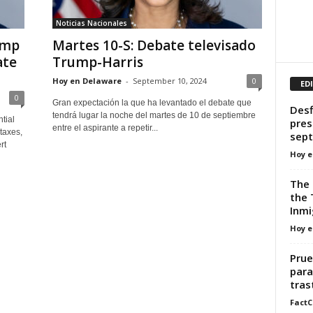
Noticias Nacionales
ump
Martes 10-S: Debate televisado
ate
Trump-Harris
Hoy en Delaware
-
September 10, 2024
0
ED
0
Gran expectación la que ha levantado el debate que
Desf
tendrá lugar la noche del martes de 10 de septiembre
ntial
pres
entre el aspirante a repetir...
taxes,
sept
rt
Hoy e
The 
the 
Inmi
Hoy e
Prue
para
tras
FactC