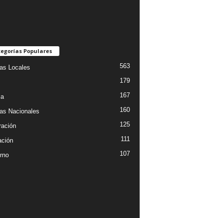
egorías Populares
563
ias Locales
179
167
ia
160
ias Nacionales
125
ración
111
ción
107
rno