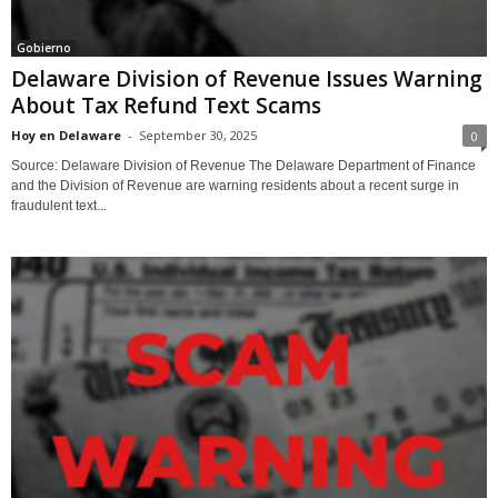
Gobierno
Delaware Division of Revenue Issues Warning
About Tax Refund Text Scams
Hoy en Delaware
-
September 30, 2025
0
Source: Delaware Division of Revenue The Delaware Department of Finance
and the Division of Revenue are warning residents about a recent surge in
fraudulent text...