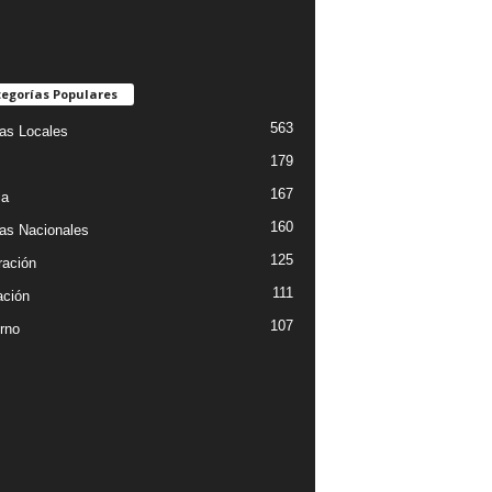
egorías Populares
563
ias Locales
179
167
ia
160
ias Nacionales
125
ración
111
ción
107
rno