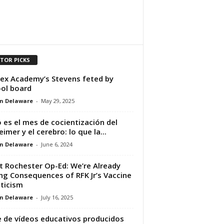
ITOR PICKS
ex Academy’s Stevens feted by
ol board
n Delaware
-
May 29, 2025
o es el mes de cocientización del
eimer y el cerebro: lo que la...
n Delaware
-
June 6, 2024
t Rochester Op-Ed: We’re Already
ng Consequences of RFK Jr’s Vaccine
ticism
n Delaware
-
July 16, 2025
e de vídeos educativos producidos