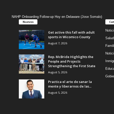
NAHP Onboarding Follow-up Hoy en Delaware (Jose Somalo)
Nuevos
Cat
Notic
Get active this fall with adult
sports in Wicomico County
Salud
August 7, 2026
Famil
Notic
Rep. McBride Highlights the
People and Projects
Inmig
Strengthening the First State
Educa
August 5, 2026
Gobie
Practica el arte de sanar la
mente y liberarnos de las...
August 5, 2026