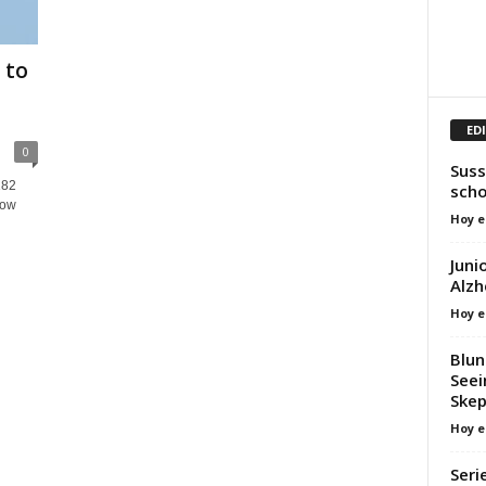
 to
ED
0
Suss
182
scho
now
Hoy e
Juni
Alzh
Hoy e
Blun
Seei
Skep
Hoy e
Seri