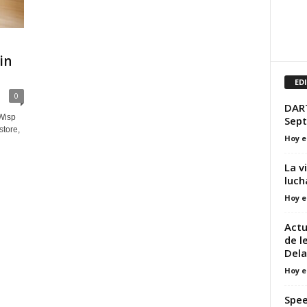
in
ED
0
DART
Wisp
Sep
store,
Hoy e
La v
luch
Hoy e
Actu
de l
Del
Hoy e
Spee