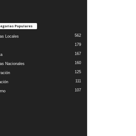
egorías Populares
562
ias Locales
179
167
ia
160
ias Nacionales
125
ración
111
ción
107
rno