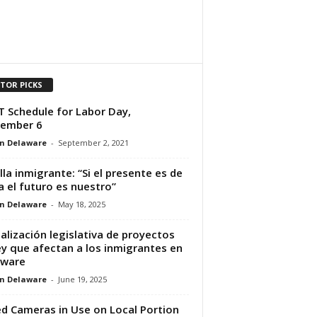
ITOR PICKS
 Schedule for Labor Day,
tember 6
n Delaware
-
September 2, 2021
illa inmigrante: “Si el presente es de
a el futuro es nuestro”
n Delaware
-
May 18, 2025
alización legislativa de proyectos
ey que afectan a los inmigrantes en
aware
n Delaware
-
June 19, 2025
d Cameras in Use on Local Portion