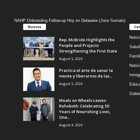
NAHP Onboarding Follow-up Hoy en Delaware (Jose Somalo)
Nuevos
Cat
Notic
Rep. McBride Highlights the
People and Projects
Salud
Strengthening the First State
Famil
August 5, 2026
Notic
Practica el arte de sanar la
Inmig
mente y liberarnos de las...
August 5, 2026
Educa
Gobie
Meals on Wheels Lewes-
Rehoboth: Celebrating 50
Years of Nourishing Lives,
One...
August 4, 2026