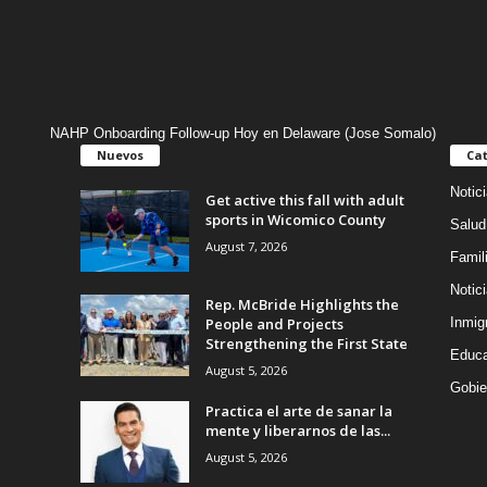
NAHP Onboarding Follow-up Hoy en Delaware (Jose Somalo)
Nuevos
Cat
Notic
Get active this fall with adult
sports in Wicomico County
Salud
August 7, 2026
Famil
Notic
Rep. McBride Highlights the
People and Projects
Inmig
Strengthening the First State
Educa
August 5, 2026
Gobie
Practica el arte de sanar la
mente y liberarnos de las...
August 5, 2026