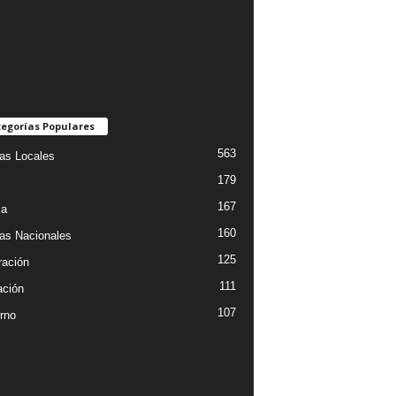
egorías Populares
563
ias Locales
179
167
ia
160
ias Nacionales
125
ración
111
ción
107
rno