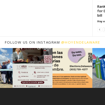
Rank
for 
bill
Hoy e
FOLLOW US ON INSTAGRAM
@HOYENDELAWARE