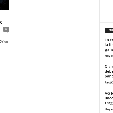
s
0
ED
La t
HOY en
la f
gana
Hoy e
Dism
debe
pan
FactC
AG J
unco
targ
Hoy e