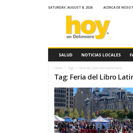
SATURDAY, AUGUST 8, 2026
ACERCA DE NOSO
H
o
y
e
n
D
e
SALUD
NOTICIAS LOCALES
F
l
a
Home
Tags
Feria del Libro Latinoamericano
w
Tag: Feria del Libro La
a
r
e