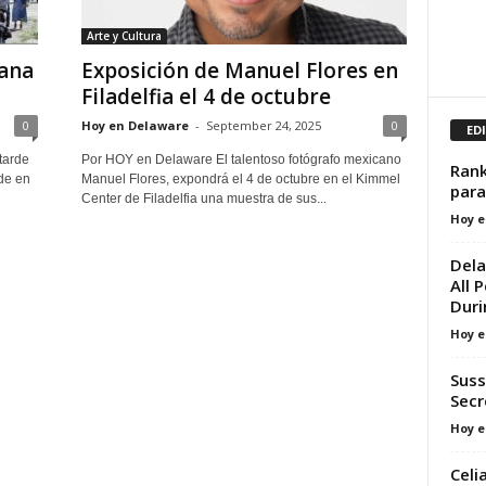
Arte y Cultura
ana
Exposición de Manuel Flores en
Filadelfia el 4 de octubre
0
Hoy en Delaware
-
September 24, 2025
0
ED
tarde
Por HOY en Delaware El talentoso fotógrafo mexicano
Rank
ude en
Manuel Flores, expondrá el 4 de octubre en el Kimmel
para
Center de Filadelfia una muestra de sus...
Hoy e
Dela
All 
Durin
Hoy e
Suss
Secr
Hoy e
Celi