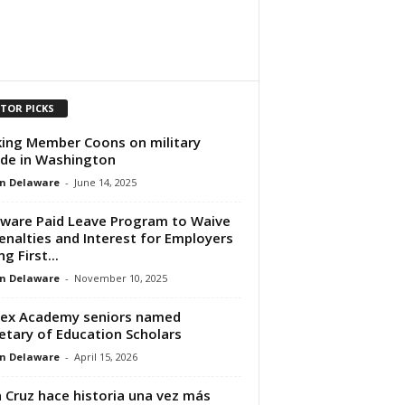
ITOR PICKS
ing Member Coons on military
de in Washington
n Delaware
-
June 14, 2025
ware Paid Leave Program to Waive
Penalties and Interest for Employers
g First...
n Delaware
-
November 10, 2025
ex Academy seniors named
etary of Education Scholars
n Delaware
-
April 15, 2026
a Cruz hace historia una vez más