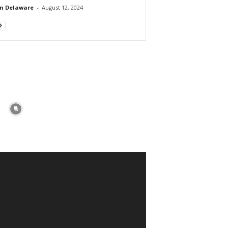
n Delaware
-
August 12, 2024