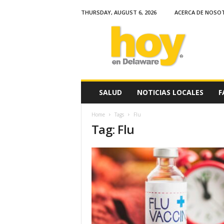
THURSDAY, AUGUST 6, 2026
ACERCA DE NOSO
H
o
y
e
n
D
e
SALUD
NOTICIAS LOCALES
F
l
a
Home
Tags
Flu
w
Tag: Flu
a
r
e