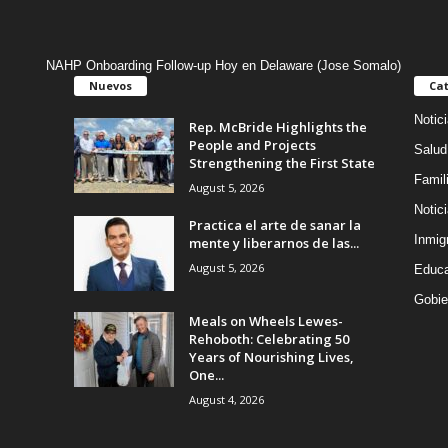
NAHP Onboarding Follow-up Hoy en Delaware (Jose Somalo)
Nuevos
Cat
Notic
Rep. McBride Highlights the
People and Projects
Salud
Strengthening the First State
Famil
August 5, 2026
Notic
Practica el arte de sanar la
Inmig
mente y liberarnos de las...
August 5, 2026
Educa
Gobie
Meals on Wheels Lewes-
Rehoboth: Celebrating 50
Years of Nourishing Lives,
One...
August 4, 2026