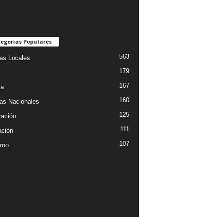
egorías Populares
563
ias Locales
179
167
ia
160
ias Nacionales
125
ración
111
ción
107
rno