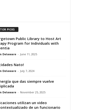
ITOR PICKS
getown Public Library to Host Art
apy Program for Individuals with
entia
n Delaware
-
June 11, 2025
icidades Nato!
n Delaware
-
July 7, 2024
nergía que das siempre vuelve
iplicada
n Delaware
-
November 25, 2025
icaciones utilizan un video
ontextualizado de un funcionario