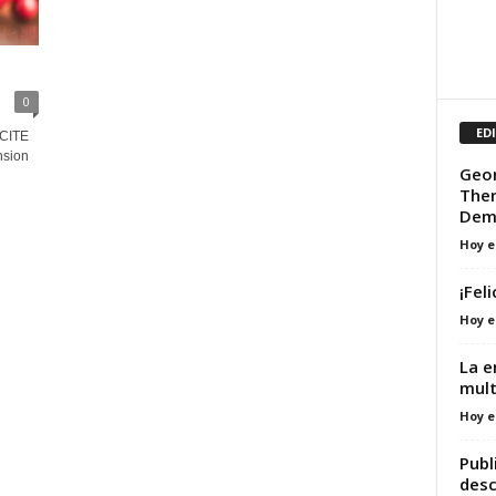
0
ED
XCITE
nsion
Geor
Ther
Dem
Hoy e
¡Fel
Hoy e
La e
mult
Hoy e
Publ
desc