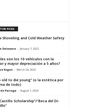
ITOR PICKS
 Shoveling and Cold Weather Safety
n Delaware
-
January 7, 2025
les son los 10 vehículos con la
r y mayor depreciación a 5 años?
ue Kogan
-
March 24, 2026
 old to die young” (o la estética por
ma de todo)
rdo Parraga
-
August 1, 2024
 Castillo Scholarship”/“Beca del Dr.
illo”