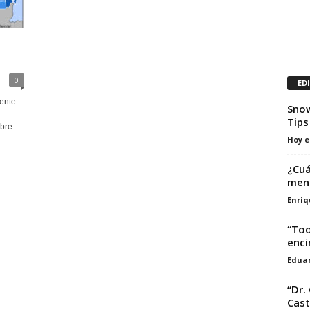
0
ED
ente
Snow
Tips
re...
Hoy e
¿Cuá
meno
Enriq
“Too
enci
Edua
“Dr.
Cast