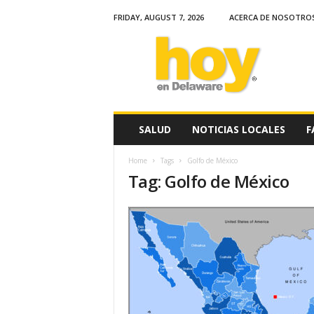
FRIDAY, AUGUST 7, 2026
ACERCA DE NOSOTRO
H
o
y
e
n
D
e
SALUD
NOTICIAS LOCALES
F
l
a
Home
Tags
Golfo de México
w
Tag: Golfo de México
a
r
e