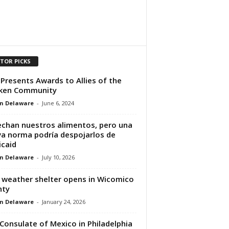
ITOR PICKS
Presents Awards to Allies of the
cken Community
n Delaware
-
June 6, 2024
chan nuestros alimentos, pero una
a norma podría despojarlos de
caid
n Delaware
-
July 10, 2026
 weather shelter opens in Wicomico
nty
n Delaware
-
January 24, 2026
Consulate of Mexico in Philadelphia