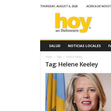
THURSDAY, AUGUST 6, 2026
ACERCA DE NOSO
H
o
y
e
n
D
e
SALUD
NOTICIAS LOCALES
F
l
a
Home
Tags
Helene Keeley
w
Tag: Helene Keeley
a
r
e