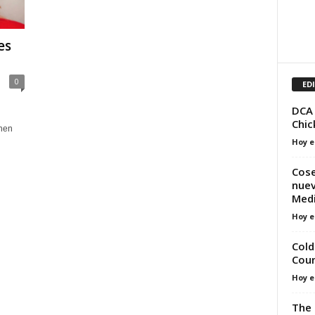
es
0
ED
DCA 
Chi
When
Hoy e
Cose
nuev
Medi
Hoy e
Cold
Cou
Hoy e
The 