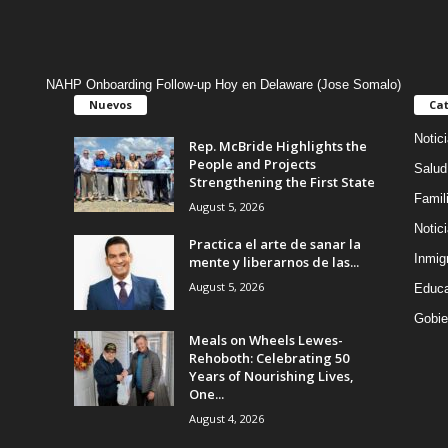
NAHP Onboarding Follow-up Hoy en Delaware (Jose Somalo)
Nuevos
Cat
Notic
Rep. McBride Highlights the
People and Projects
Salud
Strengthening the First State
Famil
August 5, 2026
Notic
Practica el arte de sanar la
Inmig
mente y liberarnos de las...
August 5, 2026
Educa
Gobie
Meals on Wheels Lewes-
Rehoboth: Celebrating 50
Years of Nourishing Lives,
One...
August 4, 2026