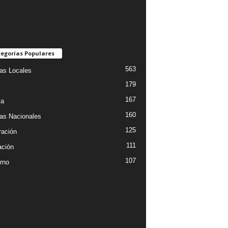
egorías Populares
563
ias Locales
179
167
ia
160
ias Nacionales
125
ración
111
ción
107
rno