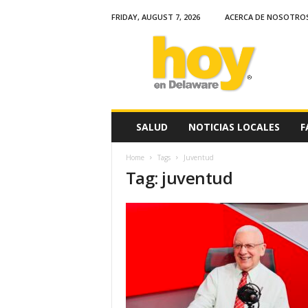
FRIDAY, AUGUST 7, 2026
ACERCA DE NOSOTRO
H
o
y
e
n
D
e
SALUD
NOTICIAS LOCALES
F
l
a
Home
Tags
Juventud
w
Tag: juventud
a
r
e