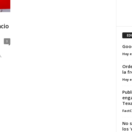
ncio
ED
0
Good
Hoy e
,
Orde
la f
Hoy e
Publ
enga
Tex
FactC
No s
los 