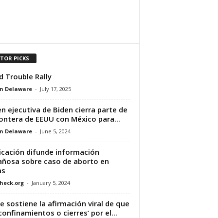
ITOR PICKS
 Trouble Rally
n Delaware
-
July 17, 2025
n ejecutiva de Biden cierra parte de
rontera de EEUU con México para...
n Delaware
-
June 5, 2024
icación difunde información
ñosa sobre caso de aborto en
as
heck.org
-
January 5, 2024
e sostiene la afirmación viral de que
‘confinamientos o cierres’ por el...