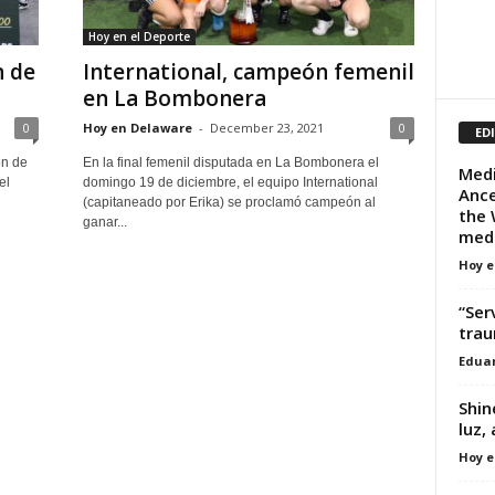
Hoy en el Deporte
n de
International, campeón femenil
en La Bombonera
0
Hoy en Delaware
-
December 23, 2021
0
ED
ón de
En la final femenil disputada en La Bombonera el
Medi
el
domingo 19 de diciembre, el equipo International
Ance
(capitaneado por Erika) se proclamó campeón al
the 
ganar...
medic
Hoy e
“Ser
tra
Edua
Shin
luz,
Hoy e