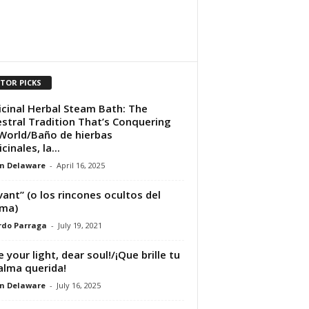
ITOR PICKS
cinal Herbal Steam Bath: The
stral Tradition That’s Conquering
World/Baño de hierbas
inales, la...
n Delaware
-
April 16, 2025
vant” (o los rincones ocultos del
uma)
rdo Parraga
-
July 19, 2021
e your light, dear soul!/¡Que brille tu
 alma querida!
n Delaware
-
July 16, 2025