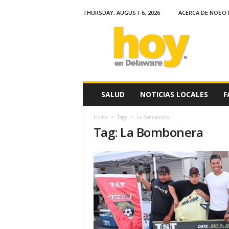
THURSDAY, AUGUST 6, 2026
ACERCA DE NOSO
H
o
y
e
n
D
e
SALUD
NOTICIAS LOCALES
F
l
a
Home
Tags
La Bombonera
w
Tag: La Bombonera
a
r
e