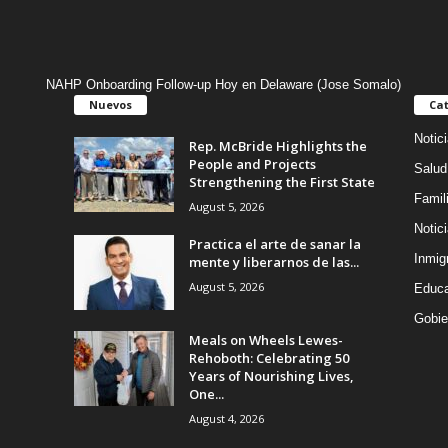
NAHP Onboarding Follow-up Hoy en Delaware (Jose Somalo)
Nuevos
Cat
Notic
Rep. McBride Highlights the
People and Projects
Salud
Strengthening the First State
Famil
August 5, 2026
Notic
Practica el arte de sanar la
Inmig
mente y liberarnos de las...
August 5, 2026
Educa
Gobie
Meals on Wheels Lewes-
Rehoboth: Celebrating 50
Years of Nourishing Lives,
One...
August 4, 2026