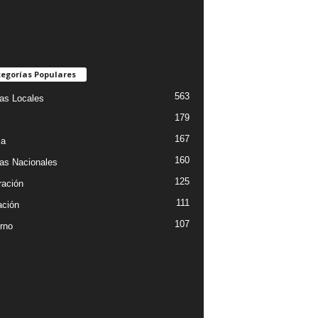
egorías Populares
563
ias Locales
179
167
ia
160
ias Nacionales
125
ración
111
ción
107
rno