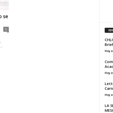
 se
0
ED
CHLI
,
Brie
..
Hoy e
Comm
Acad
Hoy e
Lett
Carn
Hoy e
LA 
MES