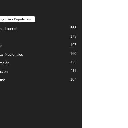
egorías Populares
563
ias Locales
179
167
ia
160
ias Nacionales
125
ración
111
ción
107
rno