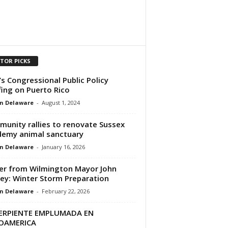
ITOR PICKS
’s Congressional Public Policy
fing on Puerto Rico
n Delaware
-
August 1, 2024
unity rallies to renovate Sussex
emy animal sanctuary
n Delaware
-
January 16, 2026
er from Wilmington Mayor John
ey: Winter Storm Preparation
n Delaware
-
February 22, 2026
SERPIENTE EMPLUMADA EN
OAMERICA