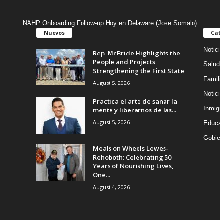
NAHP Onboarding Follow-up Hoy en Delaware (Jose Somalo)
Nuevos
Cat
Notic
Rep. McBride Highlights the
People and Projects
Salud
Strengthening the First State
Famil
August 5, 2026
Notic
Practica el arte de sanar la
Inmig
mente y liberarnos de las...
August 5, 2026
Educa
Gobie
Meals on Wheels Lewes-
Rehoboth: Celebrating 50
Years of Nourishing Lives,
One...
August 4, 2026