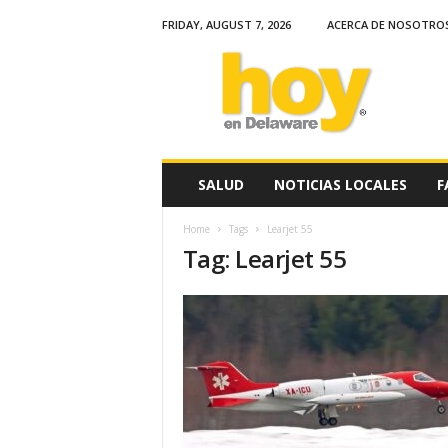
FRIDAY, AUGUST 7, 2026
ACERCA DE NOSOTRO
H
o
y
e
n
D
e
SALUD
NOTICIAS LOCALES
F
l
a
Home
Tags
Learjet 55
w
Tag: Learjet 55
a
r
e