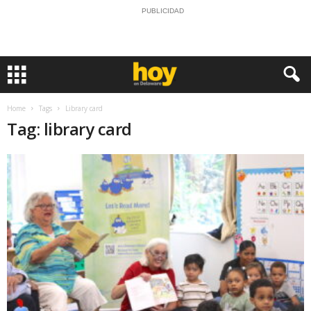
PUBLICIDAD
Home
Tags
Library card
Tag: library card