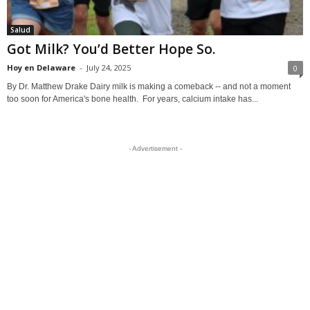
Salud
Got Milk? You’d Better Hope So.
Hoy en Delaware
-
July 24, 2025
0
By Dr. Matthew Drake Dairy milk is making a comeback -- and not a moment
too soon for America's bone health. For years, calcium intake has...
- Advertisement -