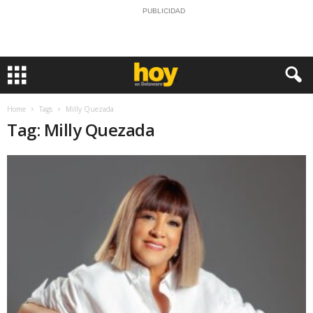
PUBLICIDAD
Home
Tags
Milly Quezada
Tag: Milly Quezada