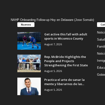
NAHP Onboarding Follow-up Hoy en Delaware (Jose Somalo)
Nuevos
Cat
Notic
Get active this fall with adult
sports in Wicomico County
Salud
August 7, 2026
Famil
Notic
Rep. McBride Highlights the
People and Projects
Inmig
Strengthening the First State
Educa
August 5, 2026
Gobie
Practica el arte de sanar la
mente y liberarnos de las...
August 5, 2026