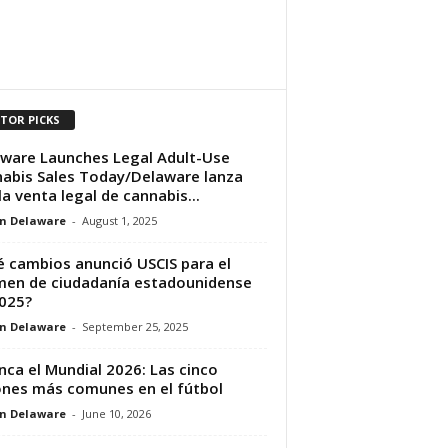
ITOR PICKS
ware Launches Legal Adult-Use
abis Sales Today/Delaware lanza
la venta legal de cannabis...
n Delaware
-
August 1, 2025
 cambios anunció USCIS para el
en de ciudadanía estadounidense
025?
n Delaware
-
September 25, 2025
nca el Mundial 2026: Las cinco
ones más comunes en el fútbol
n Delaware
-
June 10, 2026