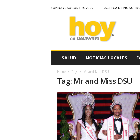
SUNDAY, AUGUST 9, 2026
ACERCA DE NOSOTR
H
o
y
e
n
D
e
SALUD
NOTICIAS LOCALES
F
l
a
Home
Tags
Mr and Miss DSU
w
Tag: Mr and Miss DSU
a
r
e