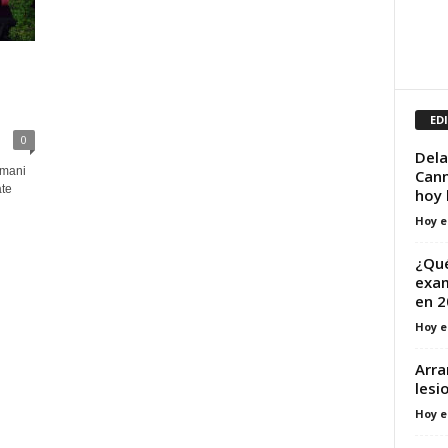
ED
0
Dela
Imani
Cann
te
hoy 
Hoy e
¿Qué
exam
en 2
Hoy e
Arra
lesi
Hoy e