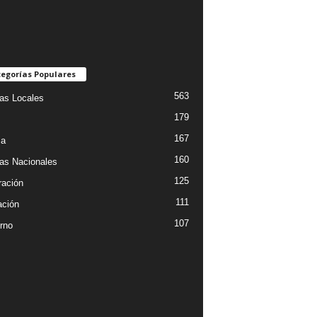
egorías Populares
563
ias Locales
179
167
ia
160
ias Nacionales
125
ración
111
ción
107
rno