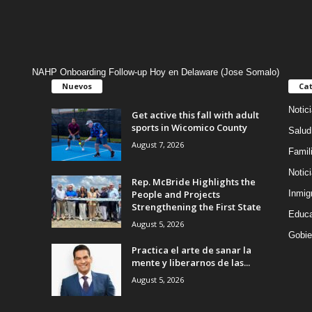
NAHP Onboarding Follow-up Hoy en Delaware (Jose Somalo)
Nuevos
Cat
Notic
Get active this fall with adult
sports in Wicomico County
Salud
August 7, 2026
Famil
Notic
Rep. McBride Highlights the
People and Projects
Inmig
Strengthening the First State
Educa
August 5, 2026
Gobie
Practica el arte de sanar la
mente y liberarnos de las...
August 5, 2026