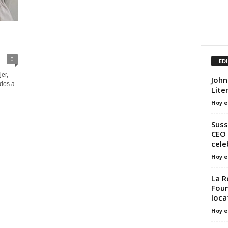
0
ED
er,
John
ados a
Lite
Hoy e
Suss
CEO 
cele
Hoy e
La R
Foun
loca
Hoy e