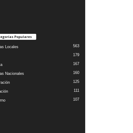
egorías Populares
563
ias Locales
179
167
ia
160
ias Nacionales
125
ración
111
ción
107
rno