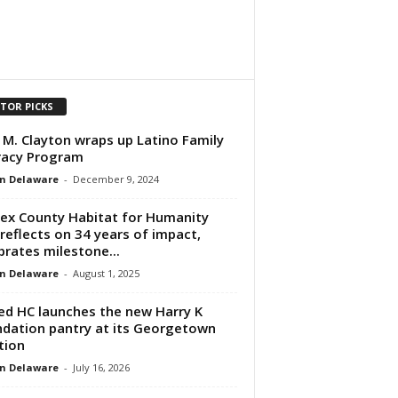
ITOR PICKS
 M. Clayton wraps up Latino Family
racy Program
n Delaware
-
December 9, 2024
ex County Habitat for Humanity
reflects on 34 years of impact,
brates milestone...
n Delaware
-
August 1, 2025
ed HC launches the new Harry K
dation pantry at its Georgetown
tion
n Delaware
-
July 16, 2026