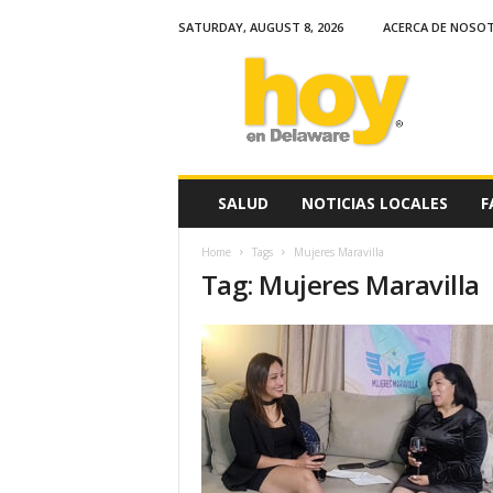
SATURDAY, AUGUST 8, 2026
ACERCA DE NOSO
H
o
y
e
n
D
e
SALUD
NOTICIAS LOCALES
F
l
a
Home
Tags
Mujeres Maravilla
w
Tag: Mujeres Maravilla
a
r
e