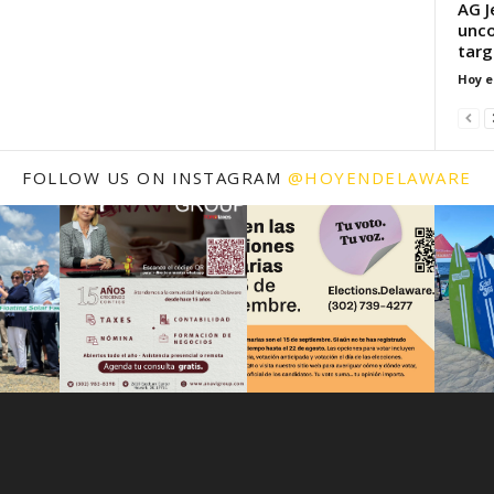
AG J
unco
targ
Hoy e
FOLLOW US ON INSTAGRAM
@HOYENDELAWARE