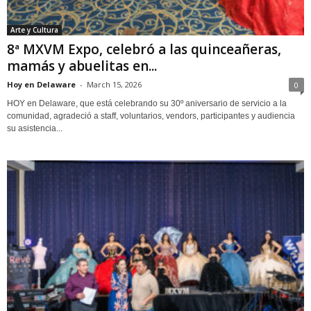
Arte y Cultura
8ª MXVM Expo, celebró a las quinceañeras,
mamás y abuelitas en...
Hoy en Delaware
-
March 15, 2026
0
HOY en Delaware, que está celebrando su 30º aniversario de servicio a la
comunidad, agradeció a staff, voluntarios, vendors, participantes y audiencia
su asistencia...