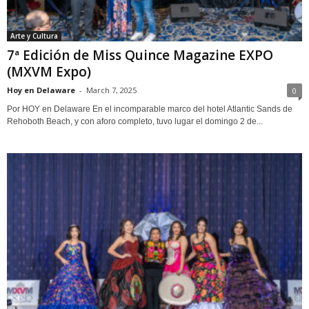
Arte y Cultura
7ª Edición de Miss Quince Magazine EXPO
(MXVM Expo)
Hoy en Delaware
-
March 7, 2025
0
Por HOY en Delaware En el incomparable marco del hotel Atlantic Sands de
Rehoboth Beach, y con aforo completo, tuvo lugar el domingo 2 de...