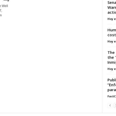
Sena
h Well
Warn
7,
acti
an
Hoy e
Huma
cost
Hoy e
The 
the 
Inmi
Hoy e
Publ
“Enf
para
FactC