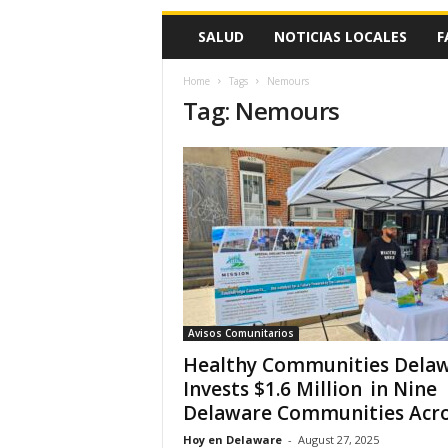
SALUD
NOTICIAS LOCALES
F
Home
Tags
Nemours
Tag: Nemours
Avisos Comunitarios
Healthy Communities Dela
Invests $1.6 Million in Nine
Delaware Communities Acros
Hoy en Delaware
-
August 27, 2025