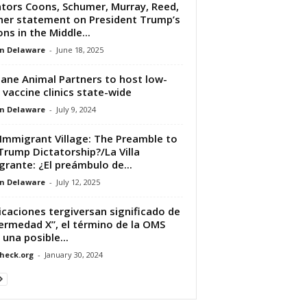
tors Coons, Schumer, Murray, Reed,
er statement on President Trump’s
ons in the Middle...
n Delaware
-
June 18, 2025
ne Animal Partners to host low-
 vaccine clinics state-wide
n Delaware
-
July 9, 2024
Immigrant Village: The Preamble to
Trump Dictatorship?/La Villa
grante: ¿El preámbulo de...
n Delaware
-
July 12, 2025
icaciones tergiversan significado de
ermedad X”, el término de la OMS
 una posible...
heck.org
-
January 30, 2024