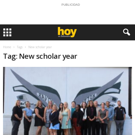
PUBLICIDAD
Home
Tags
New scholar year
Tag: New scholar year