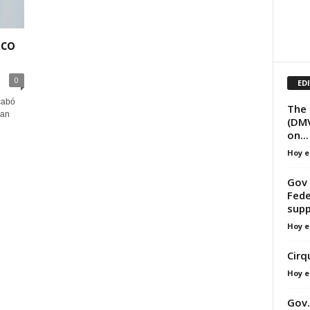
oco
0
ED
cabó
The 
han
(DMV
on...
Hoy e
Gov 
Fede
supp
Hoy e
Cirq
Hoy e
Gov.