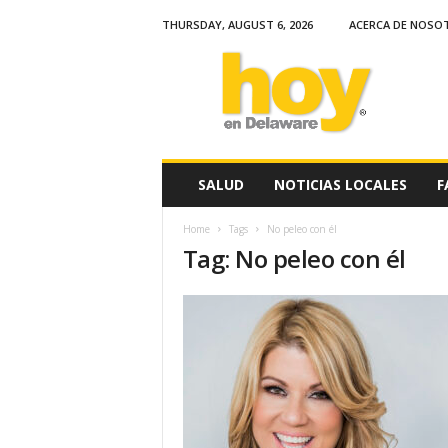
THURSDAY, AUGUST 6, 2026
ACERCA DE NOSO
H
o
y
e
n
D
e
SALUD
NOTICIAS LOCALES
F
l
a
Home
Tags
No peleo con él
w
Tag: No peleo con él
a
r
e