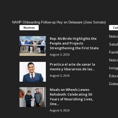
NAHP Onboarding Follow-up Hoy en Delaware (Jose Somalo)
Nuevos
Cat
Notic
Rep. McBride Highlights the
People and Projects
Salud
Strengthening the First State
Famil
August 5, 2026
Notic
Practica el arte de sanar la
Inmig
mente y liberarnos de las...
August 5, 2026
Educa
Gobie
Meals on Wheels Lewes-
Rehoboth: Celebrating 50
Years of Nourishing Lives,
One...
August 4, 2026