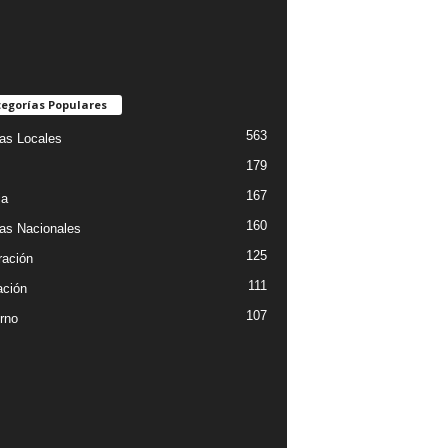
egorías Populares
563
ias Locales
179
167
ia
160
ias Nacionales
125
ración
111
ción
107
rno