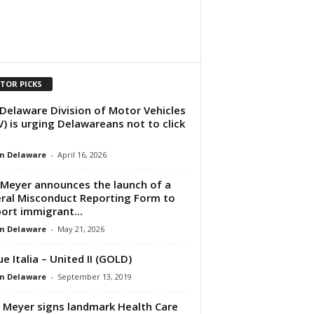
ITOR PICKS
Delaware Division of Motor Vehicles
) is urging Delawareans not to click
n Delaware
-
April 16, 2026
Meyer announces the launch of a
ral Misconduct Reporting Form to
ort immigrant...
n Delaware
-
May 21, 2026
ue Italia – United II (GOLD)
n Delaware
-
September 13, 2019
 Meyer signs landmark Health Care