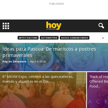
PUBLICIDAD
ARTE Y CULTURA
AUTOMOTRIZ
AVISOS COMUNITARIOS
Ideas para Pascua: De mariscos a postres
primaverales
Hoy en Delaware
-
April 4, 2026
8ª MXVM Expo, celebró a las quinceañeras,
‘Back of H
mamás y abuelitas en el Día...
Offered Be
Food...