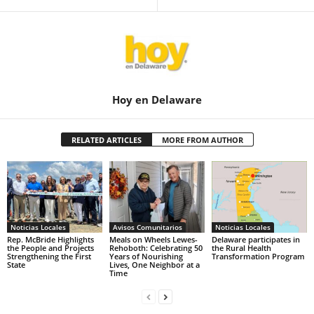
Hoy en Delaware
RELATED ARTICLES
MORE FROM AUTHOR
Noticias Locales
Avisos Comunitarios
Noticias Locales
Rep. McBride Highlights
Meals on Wheels Lewes-
Delaware participates in
the People and Projects
Rehoboth: Celebrating 50
the Rural Health
Strengthening the First
Years of Nourishing
Transformation Program
State
Lives, One Neighbor at a
Time