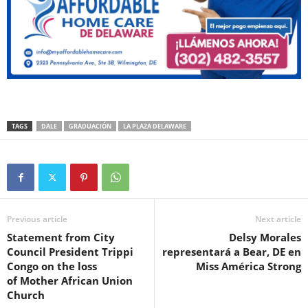
TAGS
DALE
GRADUACIÓN
LA PLAZA DELAWARE
Previous article
Next article
Statement from City
Delsy Morales
Council President Trippi
representará a Bear, DE en
Congo on the loss
Miss América Strong
of Mother African Union
Church