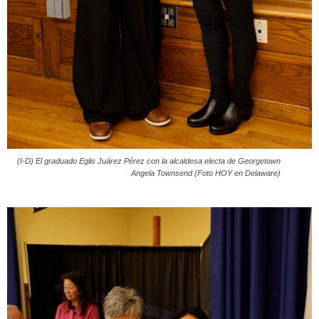
(I-D) El graduado Eglis Juárez Pérez con la alcaldesa electa de Georgetown
Angela Townsend (Foto HOY en Delaware)