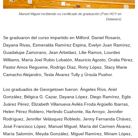
Manuel Miguel recibiendo su certificado de graduación (Foto HOY en
Delaware)
Se graduaron del curso impartido en Milford: Daniel Rosario,
Dayana Rivas, Esmeralda Ramírez Espina, Evelyn Juan Ramírez,
Guadalupe Zamorano, Jean Arbeláez, Lilie Ramos, Lourdes
Williams, María Joel Rubio Lobatón, Mauricio Agosto, Oralia Pérez,
Pastor Amos Regusme, Rodrigo Díaz, Rony López, Stacy Marie
Camacho Alejandro, Tesla Álvarez Tully y Úrsula Pushor.
Los graduados de Georgetown fueron: Ángeles Ríos, Ariel
González, Bélgica G. Cazar, Dayana López, Diego Ramírez, Eglis
Juárez Pérez, Elizabeth Villanueva Avilés.Froda Argüello Ibarras,
Helen Pérez Roblero, Herlindo Cuahonte, Ilia Arroyo, Jennifer
Rodríguez, Jennifer Velásquez Robledo, Jenny Fernanda Chávez,
José Francisco López, Manuel Miguel, María del Carmen Álvarez,
María Salomón, Meyda González, Miguel Ramírez, Miriam López,