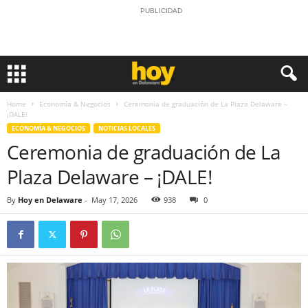
PUBLICIDAD
Home
Economía & Negocios
Ceremonia de graduación de La Plaza Delaware –
¡DALE!
ECONOMÍA & NEGOCIOS
NOTICIAS LOCALES
Ceremonia de graduación de La
Plaza Delaware – ¡DALE!
By
Hoy en Delaware
-
May 17, 2026
938
0