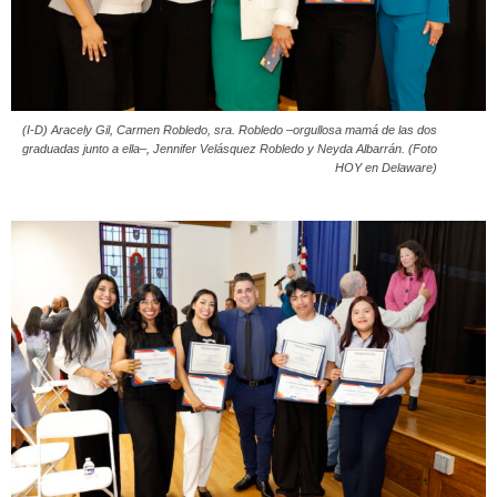
(I-D) Aracely Gil, Carmen Robledo, sra. Robledo –orgullosa mamá de las dos
graduadas junto a ella–, Jennifer Velásquez Robledo y Neyda Albarrán. (Foto
HOY en Delaware)