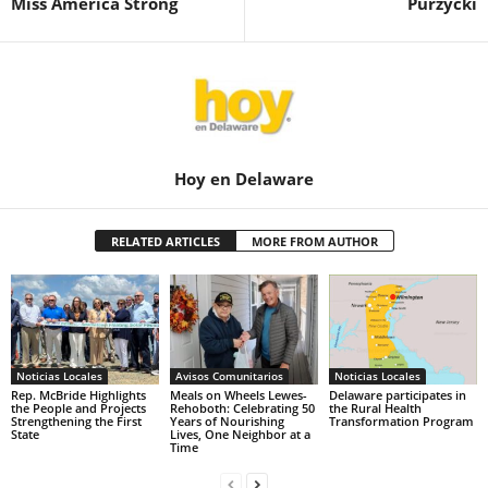
Miss América Strong
Purzycki
Hoy en Delaware
RELATED ARTICLES
MORE FROM AUTHOR
Noticias Locales
Avisos Comunitarios
Noticias Locales
Rep. McBride Highlights
Meals on Wheels Lewes-
Delaware participates in
the People and Projects
Rehoboth: Celebrating 50
the Rural Health
Strengthening the First
Years of Nourishing
Transformation Program
State
Lives, One Neighbor at a
Time