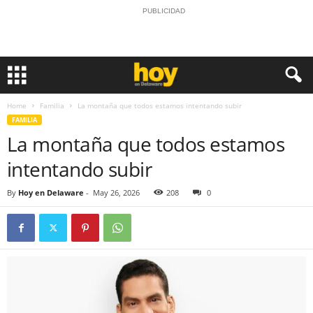
PUBLICIDAD
Home
Familia
La montaña que todos estamos intentando subir
FAMILIA
La montaña que todos estamos
intentando subir
By
Hoy en Delaware
-
May 26, 2026
208
0