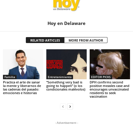
Hoy en Delaware
RELATED ARTICLES
MORE FROM AUTHOR
Familia
Entretenimiento
EDITOR PICKS
Practica el arte de sanar
“Something very bad is
DPH confirms second
la mente y liberarnos de
going to happen” (o los
positive measles case and
las cadenas del pasado:
condicionales malévolos)
encourages unvaccinated
emociones e historias
residents to seek
vaccination
- Advertisement -