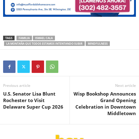
TAGS
FAMILIA
ISMAEL CALA
LA MONTAÑA QUE TODOS ESTAMOS INTENTANDO SUBIR
MINDFULNESS
Previous article
Next article
U.S. Senator Lisa Blunt
Wisp Bookshop Announces
Rochester to Visit
Grand Opening
Delaware Super Cup 2026
Celebration in Downtown
Middletown