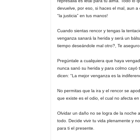
represalia es letal para tu alma. Todo lo
devuelve, por eso, si haces el mal, aun a
“la justicia” en tus manos!
Cuando sientas rencor y tengas la tentac
venganza sanará la herida y será un báls
tiempo deseándole mal otro?, Te aseguro
Pregúntale a cualquiera que haya vengado,
nunca sanó su herida y para colmo cayó 
dicen: “La mejor venganza es la indiferenc
No permitas que la ira y el rencor se apod
que existe es el odio, el cual no afecta e
Olvidar un daño no se logra de la noche a
todo. Decide vivir tu vida plenamente y n
para ti el presente.