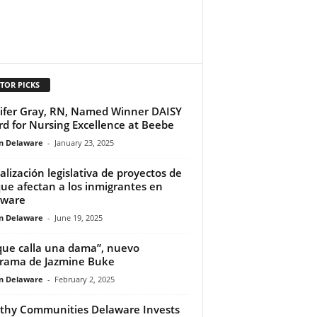
TOR PICKS
ifer Gray, RN, Named Winner DAISY
d for Nursing Excellence at Beebe
n Delaware
-
January 23, 2025
alización legislativa de proyectos de
que afectan a los inmigrantes en
aware
n Delaware
-
June 19, 2025
que calla una dama”, nuevo
rama de Jazmine Buke
n Delaware
-
February 2, 2025
thy Communities Delaware Invests