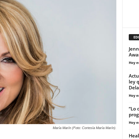
EDI
Jenn
Awar
Hoy e
Actu
ley 
Del
Hoy e
“Lo 
prog
Hoy e
María Marín (Foto: Cortesía María Marín).
Heal