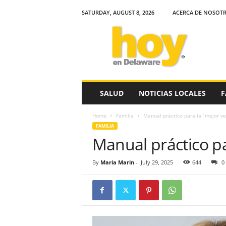
SATURDAY, AUGUST 8, 2026
ACERCA DE NOSOT
H
o
y
e
n
D
e
SALUD
NOTICIAS LOCALES
F
l
a
Home
Familia
Manual práctico para la “mejor v
w
FAMILIA
a
Manual práctico p
r
e
By
Maria Marin
-
July 29, 2025
644
0