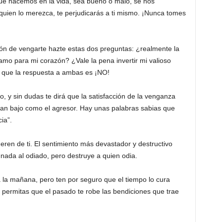
 que hacemos en la vida, sea bueno o malo, se nos
 quien lo merezca, te perjudicarás a ti mismo. ¡Nunca tomes
ión de vengarte hazte estas dos preguntas: ¿realmente la
amo para mi corazón? ¿Vale la pena invertir mi valioso
 que la respuesta a ambas es ¡NO!
 y sin dudas te dirá que la satisfacción de la venganza
tan bajo como el agresor. Hay unas palabras sabias que
ia”.
eren de ti. El sentimiento más devastador y destructivo
n nada al odiado, pero destruye a quien odia.
 la mañana, pero ten por seguro que el tiempo lo cura
o permitas que el pasado te robe las bendiciones que trae