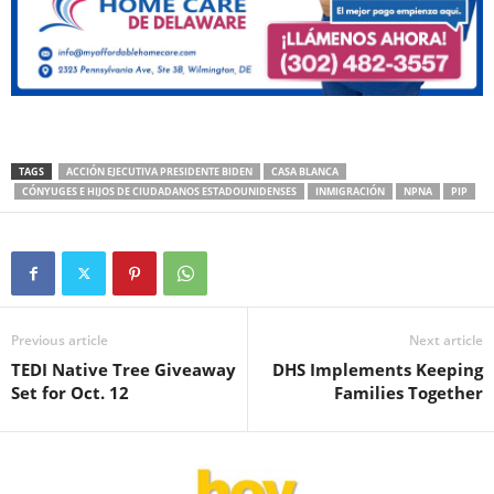
TAGS
ACCIÓN EJECUTIVA PRESIDENTE BIDEN
CASA BLANCA
CÓNYUGES E HIJOS DE CIUDADANOS ESTADOUNIDENSES
INMIGRACIÓN
NPNA
PIP
Previous article
Next article
TEDI Native Tree Giveaway
DHS Implements Keeping
Set for Oct. 12
Families Together