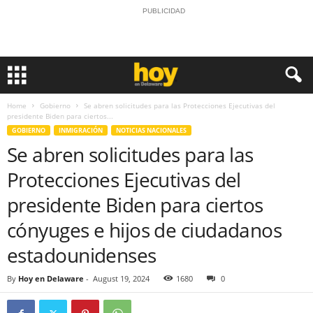
PUBLICIDAD
Home
Gobierno
Se abren solicitudes para las Protecciones Ejecutivas del
presidente Biden para ciertos...
GOBIERNO
INMIGRACIÓN
NOTICIAS NACIONALES
Se abren solicitudes para las
Protecciones Ejecutivas del
presidente Biden para ciertos
cónyuges e hijos de ciudadanos
estadounidenses
By
Hoy en Delaware
-
August 19, 2024
1680
0