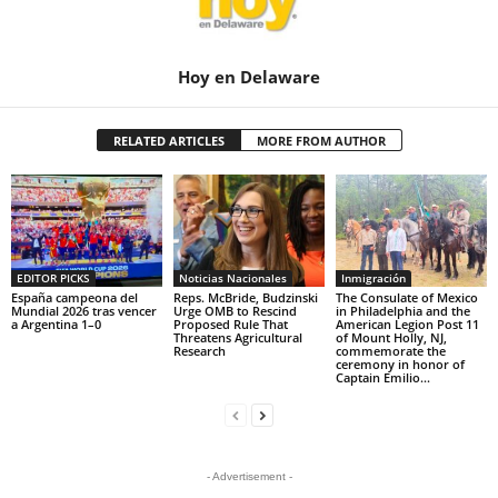
Hoy en Delaware
RELATED ARTICLES
MORE FROM AUTHOR
EDITOR PICKS
Noticias Nacionales
Inmigración
España campeona del
Reps. McBride, Budzinski
The Consulate of Mexico
Mundial 2026 tras vencer
Urge OMB to Rescind
in Philadelphia and the
a Argentina 1–0
Proposed Rule That
American Legion Post 11
Threatens Agricultural
of Mount Holly, NJ,
Research
commemorate the
ceremony in honor of
Captain Emilio...
- Advertisement -