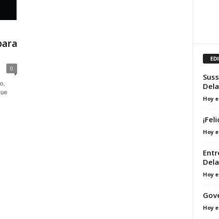
para
ED
0
Suss
o,
Dela
que
Hoy e
¡Fel
Hoy e
Entr
Dela
Hoy e
Gove
Hoy e