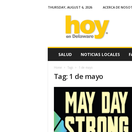
THURSDAY, AUGUST 6, 2026
ACERCA DE NOSO
H
o
y
e
n
D
e
SALUD
NOTICIAS LOCALES
F
l
a
Home
Tags
1 de mayo
w
Tag: 1 de mayo
a
r
e