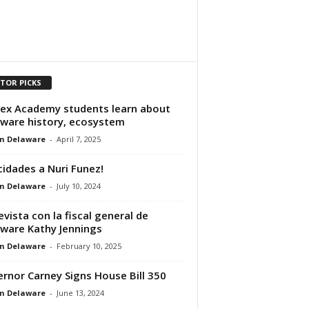
ITOR PICKS
ex Academy students learn about
ware history, ecosystem
n Delaware
-
April 7, 2025
icidades a Nuri Funez!
n Delaware
-
July 10, 2024
evista con la fiscal general de
ware Kathy Jennings
n Delaware
-
February 10, 2025
rnor Carney Signs House Bill 350
n Delaware
-
June 13, 2024