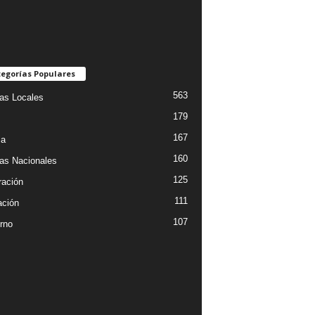
egorías Populares
563
ias Locales
179
167
ia
160
ias Nacionales
125
ración
111
ción
107
rno