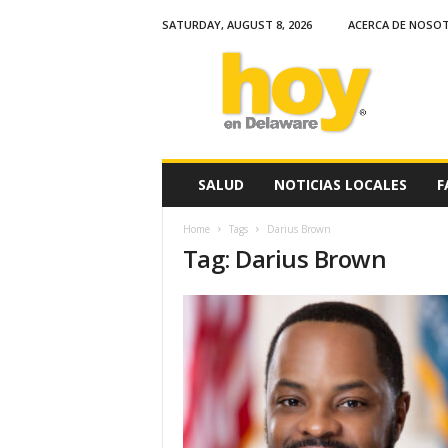
SATURDAY, AUGUST 8, 2026
ACERCA DE NOSO
H
o
y
e
n
D
e
SALUD
NOTICIAS LOCALES
F
l
a
Home
Tags
Darius Brown
w
Tag: Darius Brown
a
r
e