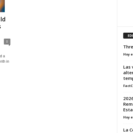
ld
s
ED
0
Thre
Hoy e
d a
nth in
Las 
alte
temp
FactC
2026
Rema
Esta
Hoy e
La C