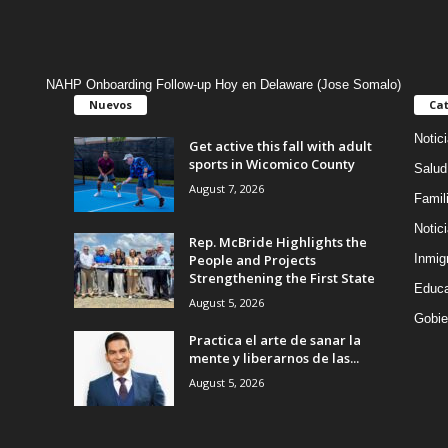
NAHP Onboarding Follow-up Hoy en Delaware (Jose Somalo)
Nuevos
Cat
Notic
Get active this fall with adult
sports in Wicomico County
Salud
August 7, 2026
Famil
Notic
Rep. McBride Highlights the
People and Projects
Inmig
Strengthening the First State
Educa
August 5, 2026
Gobie
Practica el arte de sanar la
mente y liberarnos de las...
August 5, 2026