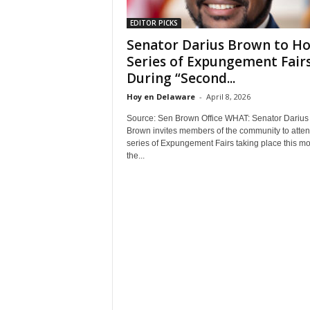
EDITOR PICKS
Senator Darius Brown to Ho
Series of Expungement Fair
During “Second...
Hoy en Delaware
-
April 8, 2026
Source: Sen Brown Office WHAT: Senator Darius
Brown invites members of the community to atten
series of Expungement Fairs taking place this mo
the...