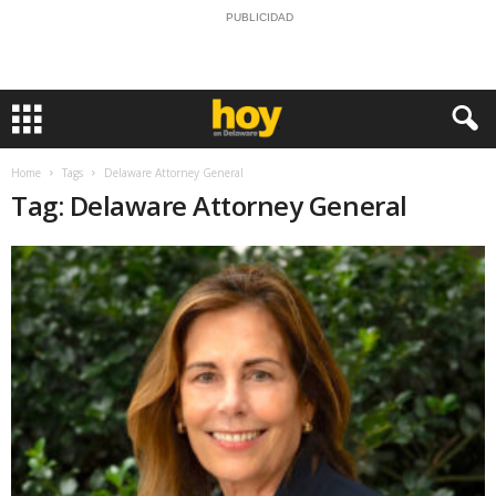
PUBLICIDAD
Home
Tags
Delaware Attorney General
Tag: Delaware Attorney General