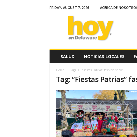
FRIDAY, AUGUST 7, 2026
ACERCA DE NOSOTRO
H
o
y
e
n
D
e
SALUD
NOTICIAS LOCALES
F
l
a
Home
Tags
“Fiestas Patrias” fashion show
w
Tag: “Fiestas Patrias” 
a
r
e