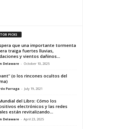
ITOR PICKS
spera que una importante tormenta
era traiga fuertes lluvias,
daciones y vientos dañinos...
n Delaware
-
October 10, 2025
vant” (o los rincones ocultos del
uma)
rdo Parraga
-
July 19, 2021
Mundial del Libro: Cómo los
ositivos electrónicos y las redes
ales están revitalizando...
n Delaware
-
April 23, 2025