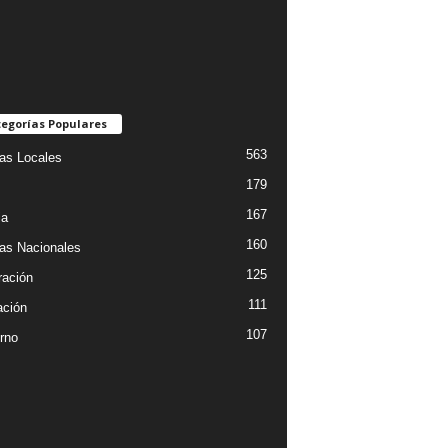
egorías Populares
563
ias Locales
179
167
ia
160
ias Nacionales
125
ración
111
ción
107
rno