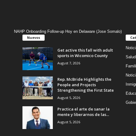
NAHP Onboarding Follow-up Hoy en Delaware (Jose Somalo)
Nuevos
Cat
Notic
Get active this fall with adult
sports in Wicomico County
Salud
August 7, 2026
Famil
Notic
Rep. McBride Highlights the
People and Projects
Inmig
Strengthening the First State
Educa
August 5, 2026
Gobie
Practica el arte de sanar la
mente y liberarnos de las...
August 5, 2026