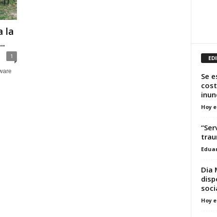
 la
..
1
ED
aware
Se e
cost
inun
Hoy e
“Ser
tra
Edua
Dia 
disp
soci
Hoy e