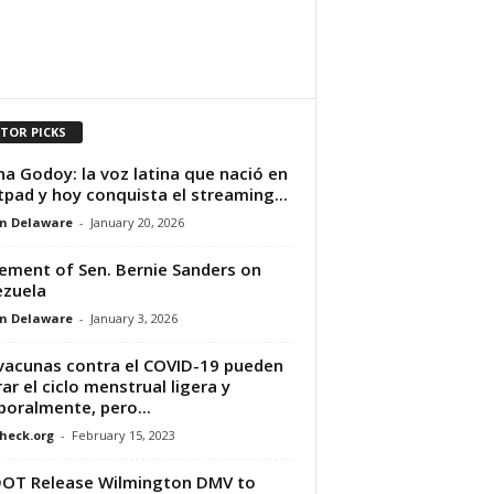
ITOR PICKS
na Godoy: la voz latina que nació en
pad y hoy conquista el streaming...
n Delaware
-
January 20, 2026
ement of Sen. Bernie Sanders on
zuela
n Delaware
-
January 3, 2026
vacunas contra el COVID-19 pueden
rar el ciclo menstrual ligera y
oralmente, pero...
heck.org
-
February 15, 2023
OT Release Wilmington DMV to