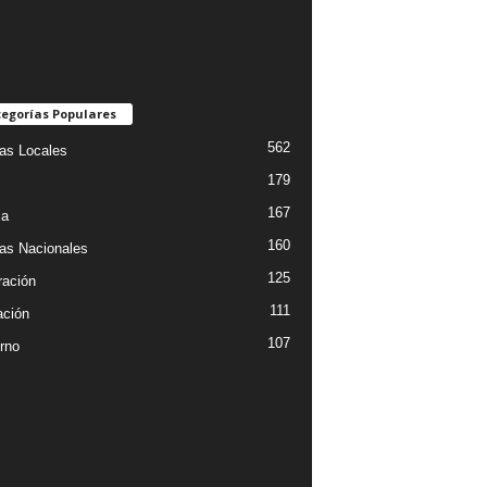
egorías Populares
562
ias Locales
179
167
ia
160
ias Nacionales
125
ración
111
ción
107
rno