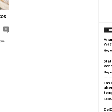
cos
0
ED
Aria
 que
Watt
Hoy e
Stat
Vene
Hoy e
Las 
alte
temp
FactC
DelD