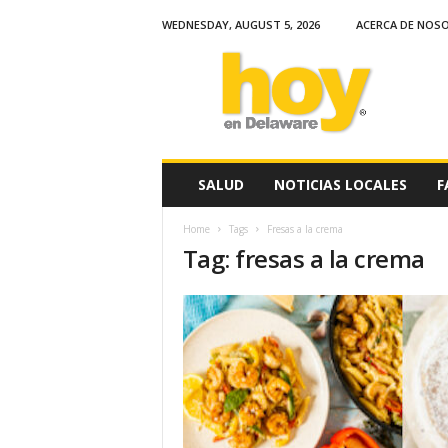
WEDNESDAY, AUGUST 5, 2026
ACERCA DE NOS
H
o
y
e
n
D
e
SALUD
NOTICIAS LOCALES
F
l
a
Home
Tags
Fresas a la crema
w
Tag: fresas a la crema
a
r
e