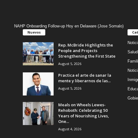
NAHP Onboarding Follow-up Hoy en Delaware (Jose Somalo)
Nuevos
Cat
Notic
Rep. McBride Highlights the
People and Projects
Salud
Strengthening the First State
Famil
August 5, 2026
Notic
Practica el arte de sanar la
Inmig
mente y liberarnos de las...
August 5, 2026
Educa
Gobie
Meals on Wheels Lewes-
Rehoboth: Celebrating 50
Years of Nourishing Lives,
One...
August 4, 2026