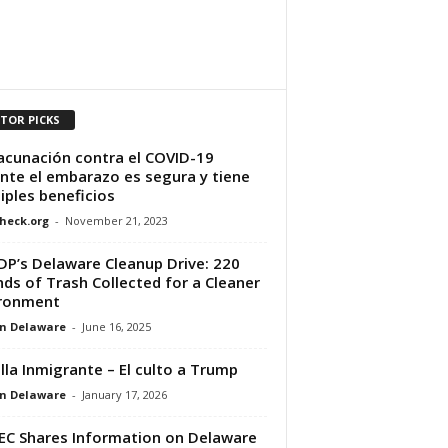
ITOR PICKS
acunación contra el COVID-19
nte el embarazo es segura y tiene
iples beneficios
heck.org
-
November 21, 2023
P’s Delaware Cleanup Drive: 220
ds of Trash Collected for a Cleaner
ironment
n Delaware
-
June 16, 2025
illa Inmigrante – El culto a Trump
n Delaware
-
January 17, 2026
C Shares Information on Delaware