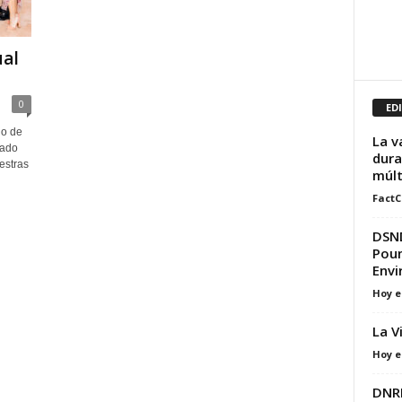
ual
0
ED
no de
La v
sado
dura
estras
múlt
FactC
DSND
Poun
Env
Hoy e
La V
Hoy e
DNRE