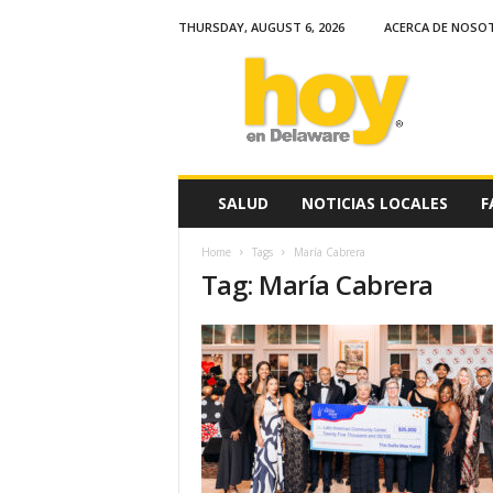
THURSDAY, AUGUST 6, 2026
ACERCA DE NOSO
H
o
y
e
n
D
e
SALUD
NOTICIAS LOCALES
F
l
a
Home
Tags
María Cabrera
w
Tag: María Cabrera
a
r
e