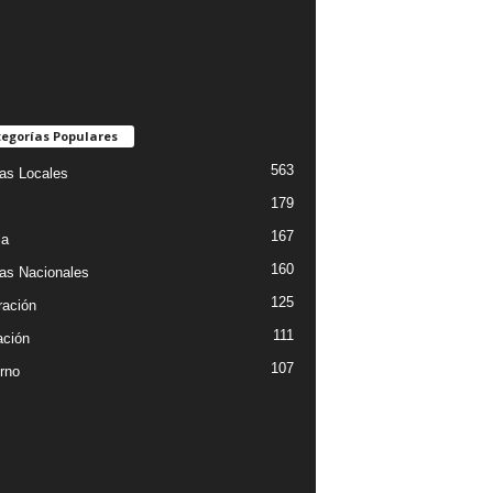
egorías Populares
563
ias Locales
179
167
ia
160
ias Nacionales
125
ración
111
ción
107
rno