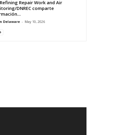
 Refining Repair Work and Air
itoring/DNREC comparte
rmación...
n Delaware
-
May 10, 2026