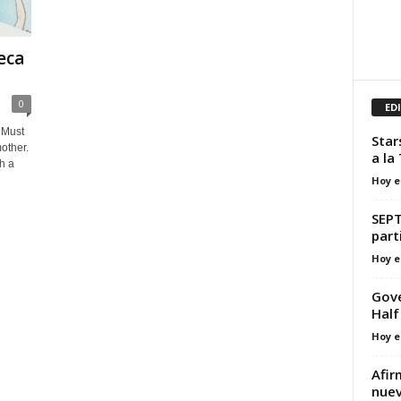
eca
0
ED
 Must
Star
mother.
a la
h a
Hoy e
SEPT
part
Hoy e
Gove
Half
Hoy e
Afir
nuev