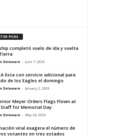
ITOR PICKS
ship completó vuelo de ida y vuelta
 Tierra
n Delaware
-
June 7, 2024
A lista con servicio adicional para
ido de los Eagles el domingo
n Delaware
-
January 2, 2026
rnor Meyer Orders Flags Flown at
 Staff for Memorial Day
n Delaware
-
May 24, 2026
mación viral exagera el número de
os votantes en tres estados