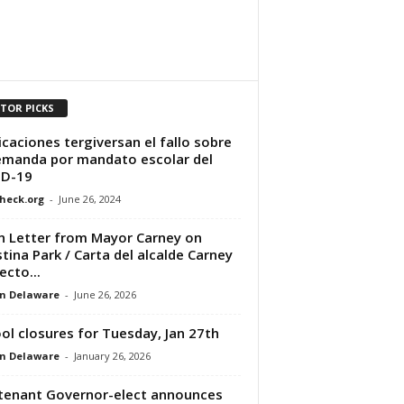
ITOR PICKS
icaciones tergiversan el fallo sobre
emanda por mandato escolar del
ID-19
heck.org
-
June 26, 2024
 Letter from Mayor Carney on
stina Park / Carta del alcalde Carney
ecto...
n Delaware
-
June 26, 2026
ol closures for Tuesday, Jan 27th
n Delaware
-
January 26, 2026
tenant Governor-elect announces