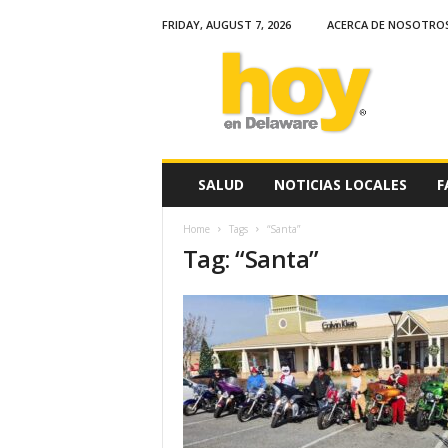
FRIDAY, AUGUST 7, 2026
ACERCA DE NOSOTRO
H
o
y
e
n
D
e
SALUD
NOTICIAS LOCALES
F
l
a
Home
Tags
“Santa”
w
Tag: “Santa”
a
r
e