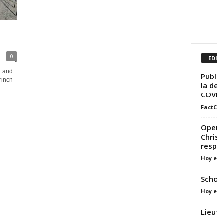
0
ED
r and
Publ
rinch
la d
COV
FactC
Open
Chri
resp
Hoy e
Scho
Hoy e
Lieu