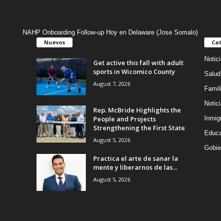
NAHP Onboarding Follow-up Hoy en Delaware (Jose Somalo)
Nuevos
Cat
Notic
Get active this fall with adult
sports in Wicomico County
Salud
August 7, 2026
Famil
Notic
Rep. McBride Highlights the
People and Projects
Inmig
Strengthening the First State
Educa
August 5, 2026
Gobie
Practica el arte de sanar la
mente y liberarnos de las...
August 5, 2026