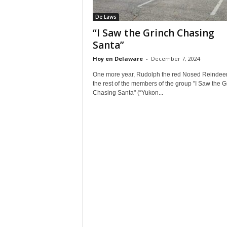
De Laws
“I Saw the Grinch Chasing
Santa”
Hoy en Delaware
-
December 7, 2024
One more year, Rudolph the red Nosed Reindee
the rest of the members of the group "I Saw the G
Chasing Santa" (“Yukon...