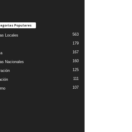
egorías Populares
563
ias Locales
179
167
ia
160
ias Nacionales
125
ración
111
ción
107
rno