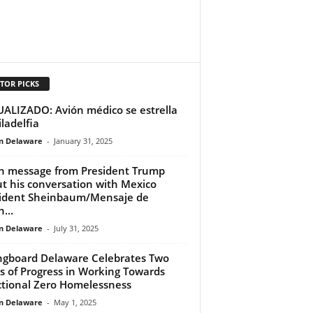
TOR PICKS
ALIZADO: Avión médico se estrella
iladelfia
n Delaware
-
January 31, 2025
h message from President Trump
t his conversation with Mexico
ident Sheinbaum/Mensaje de
...
n Delaware
-
July 31, 2025
ngboard Delaware Celebrates Two
s of Progress in Working Towards
tional Zero Homelessness
n Delaware
-
May 1, 2025