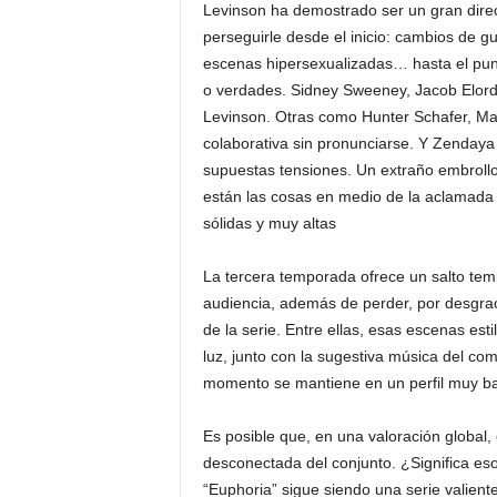
Levinson ha demostrado ser un gran direc
perseguirle desde el inicio: cambios de g
escenas hipersexualizadas… hasta el pun
o verdades. Sidney Sweeney, Jacob Elor
Levinson. Otras como Hunter Schafer, M
colaborativa sin pronunciarse. Y Zendaya
supuestas tensiones. Un extraño embroll
están las cosas en medio de la aclamada
sólidas y muy altas
La tercera temporada ofrece un salto te
audiencia, además de perder, por desgrac
de la serie. Entre ellas, esas escenas esti
luz, junto con la sugestiva música del co
momento se mantiene en un perfil muy ba
Es posible que, en una valoración global
desconectada del conjunto. ¿Significa e
“Euphoria” sigue siendo una serie valient