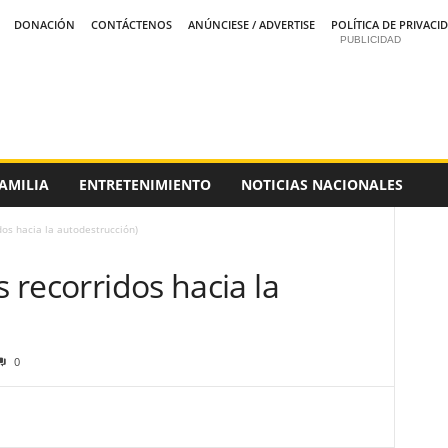
DONACIÓN
CONTÁCTENOS
ANÚNCIESE / ADVERTISE
POLÍTICA DE PRIVACI
PUBLICIDAD
AMILIA
ENTRETENIMIENTO
NOTICIAS NACIONALES
dos hacia la autodestrucción)
s recorridos hacia la
0