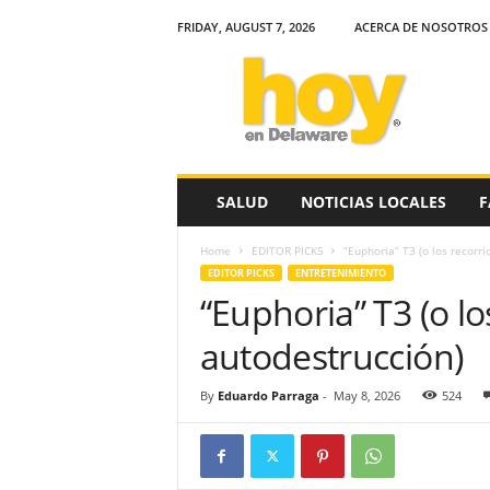
FRIDAY, AUGUST 7, 2026
ACERCA DE NOSOTROS
H
o
y
e
n
D
e
SALUD
NOTICIAS LOCALES
F
l
a
Home
EDITOR PICKS
“Euphoria” T3 (o los recorri
w
EDITOR PICKS
ENTRETENIMIENTO
a
“Euphoria” T3 (o lo
r
e
autodestrucción)
By
Eduardo Parraga
-
May 8, 2026
524