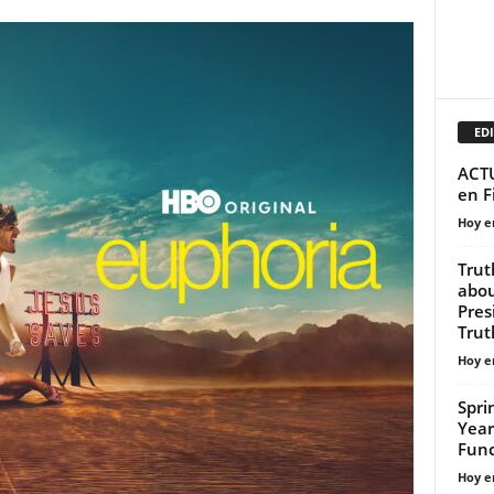
EDI
ACTU
en F
Hoy e
Trut
abou
Pres
Truth
Hoy e
Spri
Year
Func
Hoy e