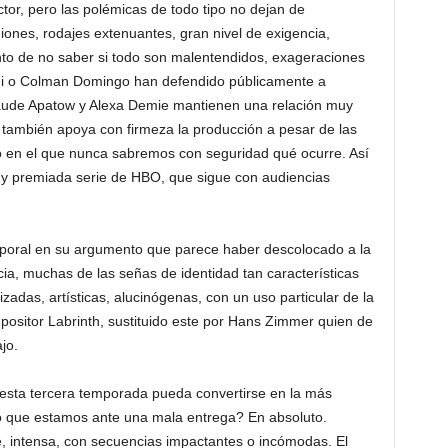
tor, pero las polémicas de todo tipo no dejan de
uiones, rodajes extenuantes, gran nivel de exigencia,
to de no saber si todo son malentendidos, exageraciones
di o Colman Domingo han defendido públicamente a
aude Apatow y Alexa Demie mantienen una relación muy
 también apoya con firmeza la producción a pesar de las
o en el que nunca sabremos con seguridad qué ocurre. Así
 y premiada serie de HBO, que sigue con audiencias
mporal en su argumento que parece haber descolocado a la
ia, muchas de las señas de identidad tan características
lizadas, artísticas, alucinógenas, con un uso particular de la
mpositor Labrinth, sustituido este por Hans Zimmer quien de
jo.
, esta tercera temporada pueda convertirse en la más
so que estamos ante una mala entrega? En absoluto.
e, intensa, con secuencias impactantes o incómodas. El