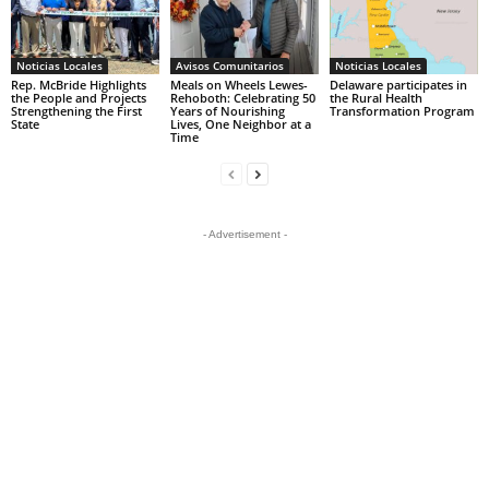
Noticias Locales
Avisos Comunitarios
Noticias Locales
Rep. McBride Highlights
Meals on Wheels Lewes-
Delaware participates in
the People and Projects
Rehoboth: Celebrating 50
the Rural Health
Strengthening the First
Years of Nourishing
Transformation Program
State
Lives, One Neighbor at a
Time
- Advertisement -