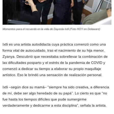
Momentos para el recuerdo en la vida de Dayesla Ixtli (Foto HOY en Delaware)
Ixtli es una artista autodidacta cuya práctica comenzó como una
forma vital de autocuidado, tras el nacimiento de su hija menor,
Zyanya. Descubrió que necesitaba sobrellevar la combinación de
las dificultades posparto y el estrés de la pandemia de COVID y
comenzó a dedicar su tiempo a elaborar su propio maquillaje
artístico. Eso le brindó una sensación de realización personal.
Ixtli –según dice su mamá– “siempre ha sido creativa, a diferencia
de mí, debe ser algo heredado de su papá”. Lo cierto es que “no
fue hasta los tiempos difíciles que pude sumergirme
verdaderamente y dedicarme a esta disciplina”, señala la artista.