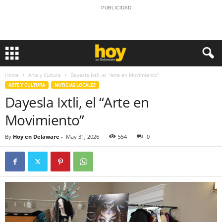
PUBLICIDAD
Home
Arte y Cultura
Dayesla Ixtli, el “Arte en Movimiento”
ARTE Y CULTURA
NOTICIAS LOCALES
Dayesla Ixtli, el “Arte en
Movimiento”
By
Hoy en Delaware
-
May 31, 2026
554
0